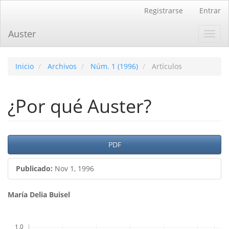
Navegación
Registrarse
Entrar
principal
Contenido
Auster
Toggl
principal
navig
Barra
lateral
Inicio
Archivos
Núm. 1 (1996)
Artículos
¿Por qué Auster?
Barra
PDF
lateral
Publicado:
Nov 1, 1996
del
artículo
Contenido
María Delia Buisel
principal
Descargas