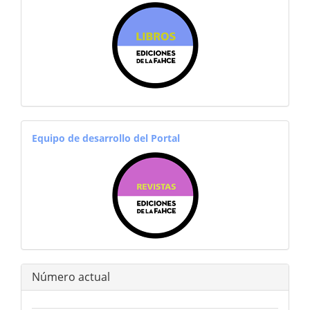
sitiosfahce
equiporevistas
Equipo de desarrollo del Portal
Número actual