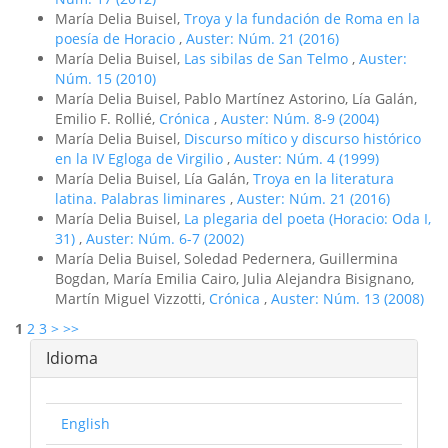
María Delia Buisel,
Troya y la fundación de Roma en la
poesí­a de Horacio
,
Auster: Núm. 21 (2016)
María Delia Buisel,
Las sibilas de San Telmo
,
Auster:
Núm. 15 (2010)
María Delia Buisel, Pablo Martínez Astorino, Lía Galán,
Emilio F. Rollié,
Crónica
,
Auster: Núm. 8-9 (2004)
María Delia Buisel,
Discurso mí­tico y discurso histórico
en la IV Egloga de Virgilio
,
Auster: Núm. 4 (1999)
María Delia Buisel, Lía Galán,
Troya en la literatura
latina. Palabras liminares
,
Auster: Núm. 21 (2016)
María Delia Buisel,
La plegaria del poeta (Horacio: Oda I,
31)
,
Auster: Núm. 6-7 (2002)
María Delia Buisel, Soledad Pedernera, Guillermina
Bogdan, María Emilia Cairo, Julia Alejandra Bisignano,
Martín Miguel Vizzotti,
Crónica
,
Auster: Núm. 13 (2008)
1
2
3
>
>>
Idioma
English