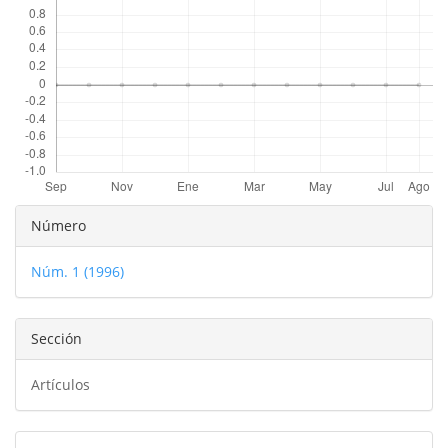
del
artículo
Detalles
Número
del
Núm. 1 (1996)
artículo
Sección
Artículos