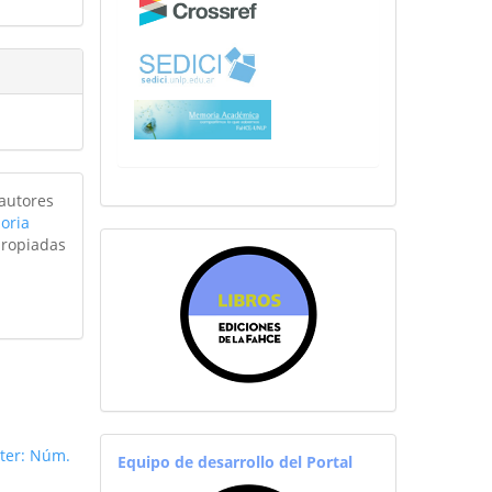
 autores
oria
propiadas
sitiosfahce
equiporevistas
ter: Núm.
Equipo de desarrollo del Portal