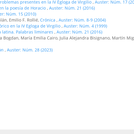
Problemas presentes en la IV Égloga de Virgilio
,
Auster: Núm. 17 (2
n la poesí­a de Horacio
,
Auster: Núm. 21 (2016)
er: Núm. 15 (2010)
án, Emilio F. Rollié,
Crónica
,
Auster: Núm. 8-9 (2004)
órico en la IV Egloga de Virgilio
,
Auster: Núm. 4 (1999)
a latina. Palabras liminares
,
Auster: Núm. 21 (2016)
 Bogdan, María Emilia Cairo, Julia Alejandra Bisignano, Martín Migu
ión
,
Auster: Núm. 28 (2023)