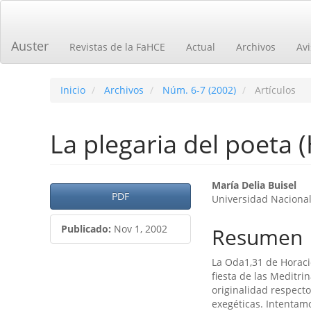
Navegación
principal
Contenido
Auster
Revistas de la FaHCE
Actual
Archivos
Avi
principal
Barra
lateral
Inicio
Archivos
Núm. 6-7 (2002)
Artículos
La plegaria del poeta (
Barra
Contenid
María Delia Buisel
PDF
Universidad Nacional
lateral
principal
del
del
Publicado:
Nov 1, 2002
Resumen
artículo
artículo
La Oda1,31 de Horaci
fiesta de las Meditrin
originalidad respect
exegéticas. Intentamo