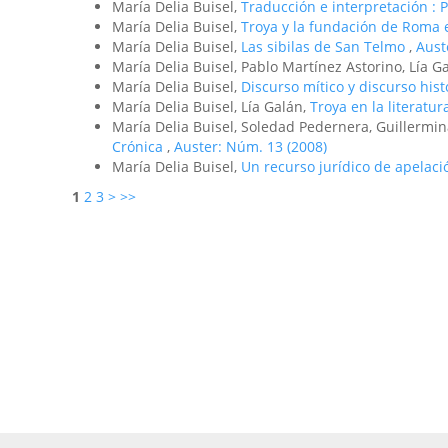
María Delia Buisel,
Traducción e interpretación : 
María Delia Buisel,
Troya y la fundación de Roma e
María Delia Buisel,
Las sibilas de San Telmo
,
Aust
María Delia Buisel, Pablo Martínez Astorino, Lía Gal
María Delia Buisel,
Discurso mí­tico y discurso hist
María Delia Buisel, Lía Galán,
Troya en la literatur
María Delia Buisel, Soledad Pedernera, Guillermina
Crónica
,
Auster: Núm. 13 (2008)
María Delia Buisel,
Un recurso jurídico de apelac
1
2
3
>
>>