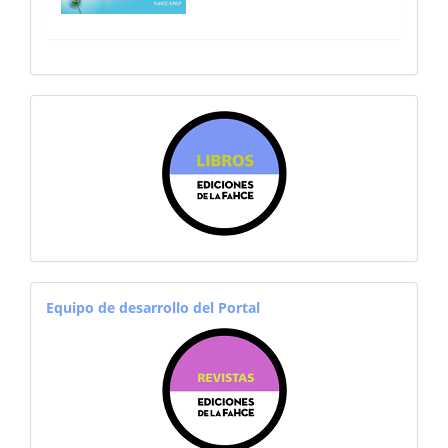
sitiosfahce
equiporevistas
Equipo de desarrollo del Portal