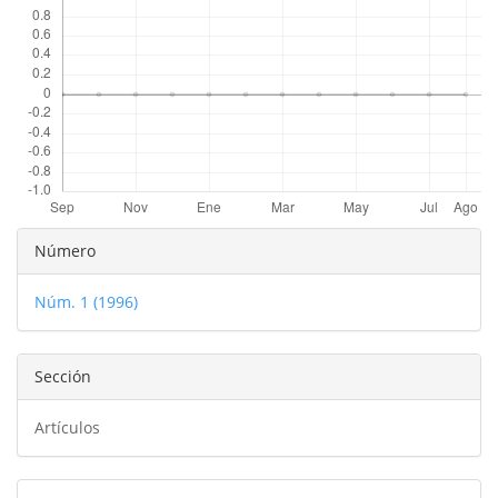
del
artículo
Detalles
Número
del
Núm. 1 (1996)
artículo
Sección
Artículos