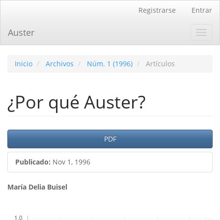
Navegación
Registrarse
Entrar
principal
Contenido
Auster
Toggl
principal
navig
Barra
lateral
Inicio
Archivos
Núm. 1 (1996)
Artículos
¿Por qué Auster?
Barra
PDF
lateral
Publicado:
Nov 1, 1996
del
artículo
Contenido
María Delia Buisel
principal
Descargas