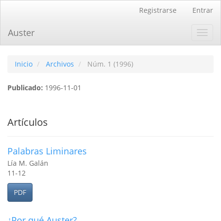
Navegación
Registrarse
Entrar
principal
Contenido
Auster
Toggl
principal
navig
Barra
lateral
Inicio
Archivos
Núm. 1 (1996)
Publicado:
1996-11-01
Artículos
Palabras Liminares
Lía M. Galán
11-12
PDF
¿Por qué Auster?