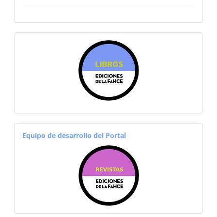
sitiosfahce
equiporevistas
Equipo de desarrollo del Portal