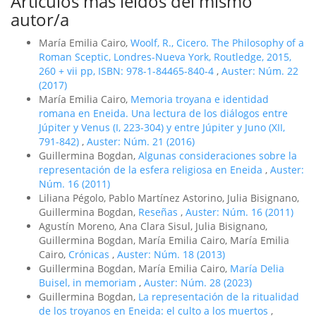
Artículos más leídos del mismo
autor/a
María Emilia Cairo,
Woolf, R., Cicero. The Philosophy of a
Roman Sceptic, Londres-Nueva York, Routledge, 2015,
260 + vii pp, ISBN: 978-1-84465-840-4
,
Auster: Núm. 22
(2017)
María Emilia Cairo,
Memoria troyana e identidad
romana en Eneida. Una lectura de los diálogos entre
Júpiter y Venus (I, 223-304) y entre Júpiter y Juno (XII,
791-842)
,
Auster: Núm. 21 (2016)
Guillermina Bogdan,
Algunas consideraciones sobre la
representación de la esfera religiosa en Eneida
,
Auster:
Núm. 16 (2011)
Liliana Pégolo, Pablo Martínez Astorino, Julia Bisignano,
Guillermina Bogdan,
Reseñas
,
Auster: Núm. 16 (2011)
Agustín Moreno, Ana Clara Sisul, Julia Bisignano,
Guillermina Bogdan, María Emilia Cairo, María Emilia
Cairo,
Crónicas
,
Auster: Núm. 18 (2013)
Guillermina Bogdan, María Emilia Cairo,
María Delia
Buisel, in memoriam
,
Auster: Núm. 28 (2023)
Guillermina Bogdan,
La representación de la ritualidad
de los troyanos en Eneida: el culto a los muertos
,