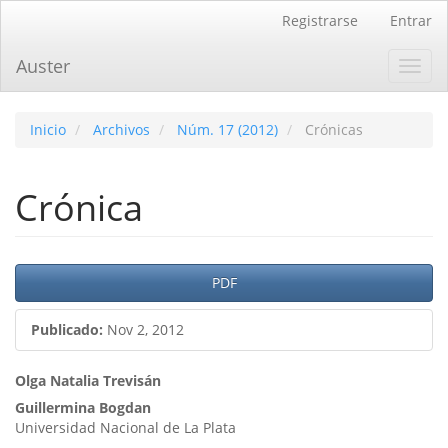
Navegación
Registrarse
Entrar
principal
Contenido
Auster
Toggl
principal
navig
Barra
lateral
Inicio
Archivos
Núm. 17 (2012)
Crónicas
Crónica
Barra
PDF
lateral
Publicado:
Nov 2, 2012
del
artículo
Contenido
Olga Natalia Trevisán
Guillermina Bogdan
principal
Universidad Nacional de La Plata