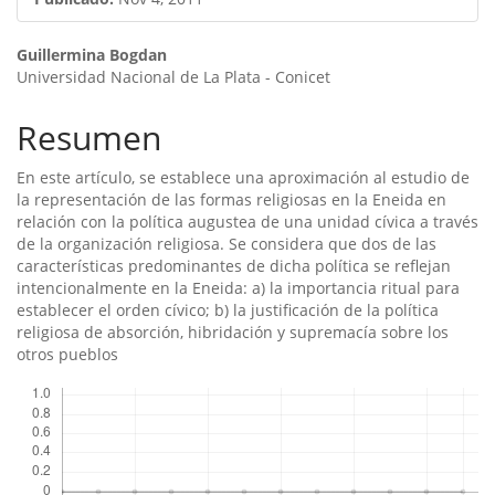
del
artículo
Contenido
Guillermina Bogdan
Universidad Nacional de La Plata - Conicet
principal
del
Resumen
artículo
En este artí­culo, se establece una aproximación al estudio de
la representación de las formas religiosas en la Eneida en
relación con la polí­tica augustea de una unidad cí­vica a través
de la organización religiosa. Se considera que dos de las
caracterí­sticas predominantes de dicha polí­tica se reflejan
intencionalmente en la Eneida: a) la importancia ritual para
establecer el orden cí­vico; b) la justificación de la polí­tica
religiosa de absorción, hibridación y supremací­a sobre los
otros pueblos
Descargas