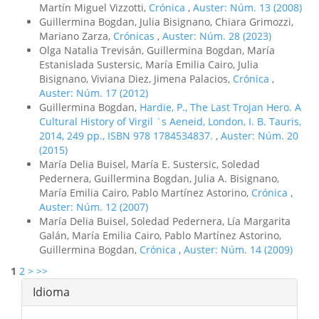
Martín Miguel Vizzotti,
Crónica
,
Auster: Núm. 13 (2008)
Guillermina Bogdan, Julia Bisignano, Chiara Grimozzi,
Mariano Zarza,
Crónicas
,
Auster: Núm. 28 (2023)
Olga Natalia Trevisán, Guillermina Bogdan, María
Estanislada Sustersic, María Emilia Cairo, Julia
Bisignano, Viviana Diez, Jimena Palacios,
Crónica
,
Auster: Núm. 17 (2012)
Guillermina Bogdan,
Hardie, P., The Last Trojan Hero. A
Cultural History of Virgil ´s Aeneid, London, I. B. Tauris,
2014, 249 pp., ISBN 978 1784534837.
,
Auster: Núm. 20
(2015)
María Delia Buisel, María E. Sustersic, Soledad
Pedernera, Guillermina Bogdan, Julia A. Bisignano,
María Emilia Cairo, Pablo Martínez Astorino,
Crónica
,
Auster: Núm. 12 (2007)
María Delia Buisel, Soledad Pedernera, Lía Margarita
Galán, María Emilia Cairo, Pablo Martínez Astorino,
Guillermina Bogdan,
Crónica
,
Auster: Núm. 14 (2009)
1
2
>
>>
Idioma