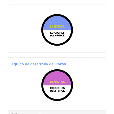
sitiosfahce
equiporevistas
Equipo de desarrollo del Portal