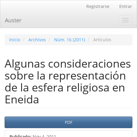
Navegación
Registrarse
Entrar
principal
Contenido
Auster
Toggl
principal
navig
Barra
lateral
Inicio
Archivos
Núm. 16 (2011)
Artículos
Algunas consideraciones
sobre la representación
de la esfera religiosa en
Eneida
Barra
PDF
lateral
Publicado:
Nov 4, 2011