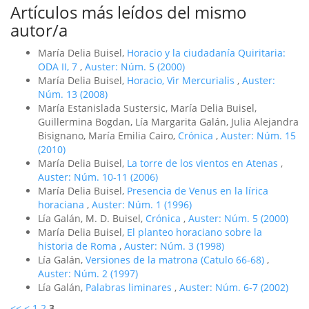
Artículos más leídos del mismo
autor/a
María Delia Buisel,
Horacio y la ciudadaní­a Quiritaria:
ODA II, 7
,
Auster: Núm. 5 (2000)
María Delia Buisel,
Horacio, Vir Mercurialis
,
Auster:
Núm. 13 (2008)
María Estanislada Sustersic, María Delia Buisel,
Guillermina Bogdan, Lía Margarita Galán, Julia Alejandra
Bisignano, María Emilia Cairo,
Crónica
,
Auster: Núm. 15
(2010)
María Delia Buisel,
La torre de los vientos en Atenas
,
Auster: Núm. 10-11 (2006)
María Delia Buisel,
Presencia de Venus en la lí­rica
horaciana
,
Auster: Núm. 1 (1996)
Lía Galán, M. D. Buisel,
Crónica
,
Auster: Núm. 5 (2000)
María Delia Buisel,
El planteo horaciano sobre la
historia de Roma
,
Auster: Núm. 3 (1998)
Lía Galán,
Versiones de la matrona (Catulo 66-68)
,
Auster: Núm. 2 (1997)
Lía Galán,
Palabras liminares
,
Auster: Núm. 6-7 (2002)
<<
<
1
2
3