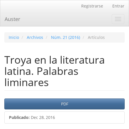
Navegación
Registrarse
Entrar
principal
Contenido
Auster
Toggl
principal
navig
Barra
lateral
Inicio
Archivos
Núm. 21 (2016)
Artículos
Troya en la literatura
latina. Palabras
liminares
Barra
PDF
lateral
Publicado:
Dec 28, 2016
del