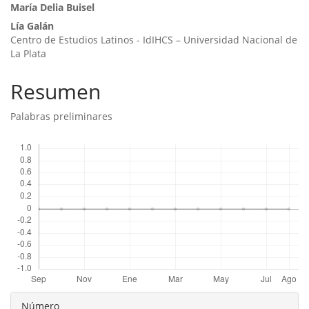
artículo
Contenido
María Delia Buisel
Lía Galán
principal
Centro de Estudios Latinos - IdIHCS – Universidad Nacional de
del
La Plata
artículo
Resumen
Palabras preliminares
Descargas
Detalles
Número