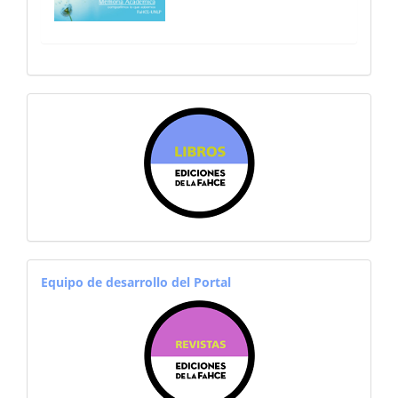
sitiosfahce
equiporevistas
Equipo de desarrollo del Portal