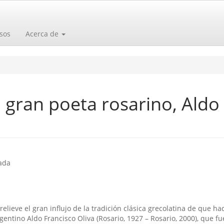
sos
Acerca de
n gran poeta rosarino, Aldo
o
ada
elieve el gran influjo de la tradición clásica grecolatina de que hac
rgentino Aldo Francisco Oliva (Rosario, 1927 – Rosario, 2000), que fu