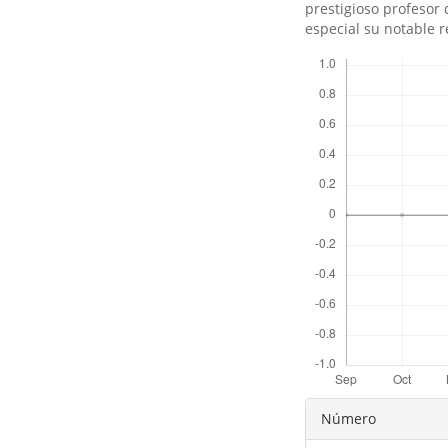
prestigioso profesor 
especial su notable 
Descargas
Detalles
Número
del