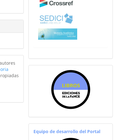
 autores
oria
sitiosfahce
propiadas
equiporevistas
Equipo de desarrollo del Portal