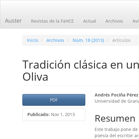
Navegación
principal
Contenido
Auster
Revistas de la FaHCE
Actual
Archivos
Avi
principal
Barra
lateral
Inicio
Archivos
Núm. 18 (2013)
Artículos
Tradición clásica en u
Oliva
Barra
Contenid
Andrés Pociña Pérez
PDF
Universidad de Gran
lateral
principal
del
del
Publicado:
Nov 1, 2013
Resumen
artículo
artículo
Este trabajo pone de r
poesí­a del escritor a