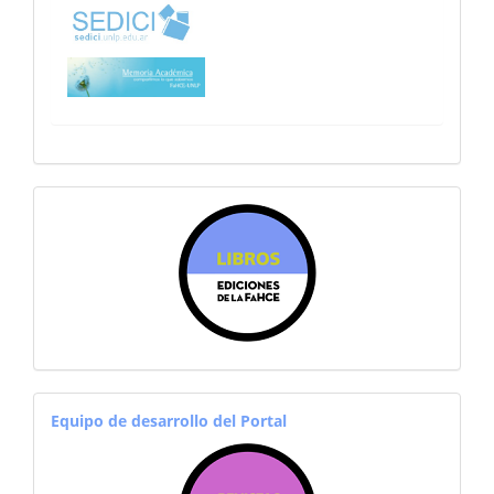
sitiosfahce
equiporevistas
Equipo de desarrollo del Portal