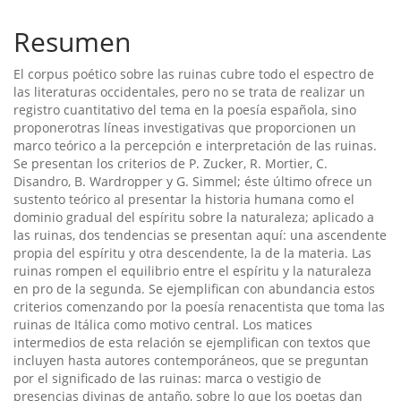
principal
del
Resumen
artículo
El corpus poético sobre las ruinas cubre todo el espectro de
las literaturas occidentales, pero no se trata de realizar un
registro cuantitativo del tema en la poesí­a española, sino
proponerotras lí­neas investigativas que proporcionen un
marco teórico a la percepción e interpretación de las ruinas.
Se presentan los criterios de P. Zucker, R. Mortier, C.
Disandro, B. Wardropper y G. Simmel; éste último ofrece un
sustento teórico al presentar la historia humana como el
dominio gradual del espí­ritu sobre la naturaleza; aplicado a
las ruinas, dos tendencias se presentan aquí­: una ascendente
propia del espí­ritu y otra descendente, la de la materia. Las
ruinas rompen el equilibrio entre el espí­ritu y la naturaleza
en pro de la segunda. Se ejemplifican con abundancia estos
criterios comenzando por la poesí­a renacentista que toma las
ruinas de Itálica como motivo central. Los matices
intermedios de esta relación se ejemplifican con textos que
incluyen hasta autores contemporáneos, que se preguntan
por el significado de las ruinas: marca o vestigio de
presencias divinas de antaño, sobre lo que los poetas dan