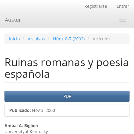
Navegación
Registrarse
Entrar
principal
Contenido
Auster
Toggl
principal
navig
Barra
lateral
Inicio
Archivos
Núm. 6-7 (2002)
Artículos
Ruinas romanas y poesia
española
Barra
PDF
lateral
Publicado:
Nov 3, 2000
del
artículo
Contenido
Anibal A. Biglieri
Universityof Kentucky