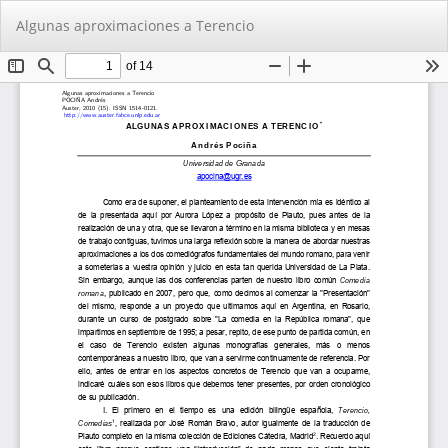
Volver
De
De
Algunas aproximaciones a Terencio
a
PD
los
detalles
del
artículo