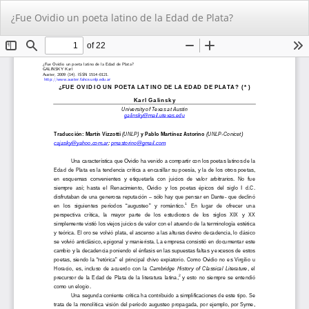
Volver
De
De
¿Fue Ovidio un poeta latino de la Edad de Plata?
a
PD
los
detalles
del
artículo