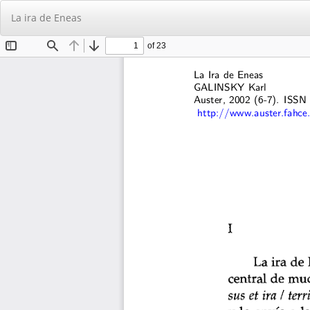
Volver
La ira de Eneas
a
los
detalles
del
artículo