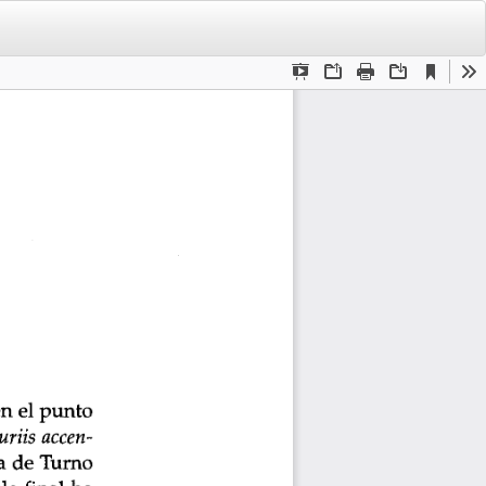
De
De
PD